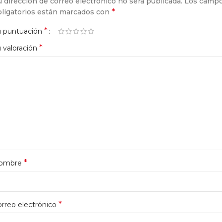
 dirección de correo electrónico no será publicada.
Los camp
*
bligatorios están marcados con
*
u puntuación
*
 valoración
*
ombre
*
rreo electrónico